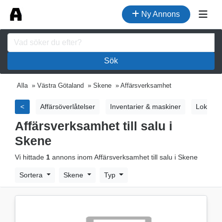
Ny Annons
Sök
Alla
»
Västra Götaland
»
Skene
»
Affärsverksamhet
<
Affärsöverlåtelser
Inventarier & maskiner
Lokaler 
Affärsverksamhet till salu i
Skene
Vi hittade
1
annons inom Affärsverksamhet till salu i Skene
Sortera
Skene
Typ