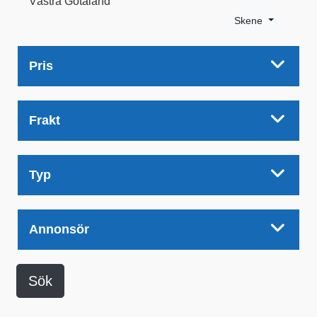
Västra Götaland
Skene
Pris
Frakt
Typ
Annonsör
Sök