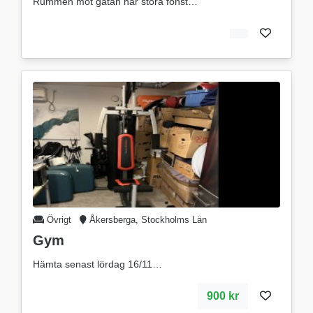
Rummen mot gatan har stora fönst
Övrigt
Åkersberga, Stockholms Län
Gym
Hämta senast lördag 16/11
900 kr