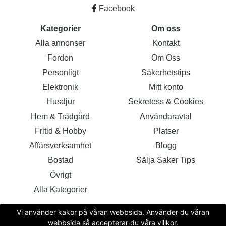
Facebook
Kategorier
Om oss
Alla annonser
Kontakt
Fordon
Om Oss
Personligt
Säkerhetstips
Elektronik
Mitt konto
Husdjur
Sekretess & Cookies
Hem & Trädgård
Användaravtal
Fritid & Hobby
Platser
Affärsverksamhet
Blogg
Bostad
Sälja Saker Tips
Övrigt
Alla Kategorier
Vi använder kakor på våran webbsida. Använder du våran
webbsida så accepterar du våra villkor.