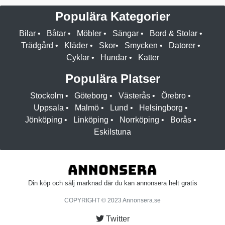
Populära Kategorier
Bilar
•
Båtar
•
Möbler
•
Sängar
•
Bord & Stolar
•
Trädgård
•
Kläder
•
Skor
•
Smycken
•
Datorer
•
Cyklar
•
Hundar
•
Katter
Populära Platser
Stockolm
•
Göteborg
•
Västerås
•
Örebro
•
Uppsala
•
Malmö
•
Lund
•
Helsingborg
•
Jönköping
•
Linköping
•
Norrköping
•
Borås
•
Eskilstuna
Din köp och sälj marknad där du kan annonsera helt gratis
COPYRIGHT © 2023 Annonsera.se
Twitter